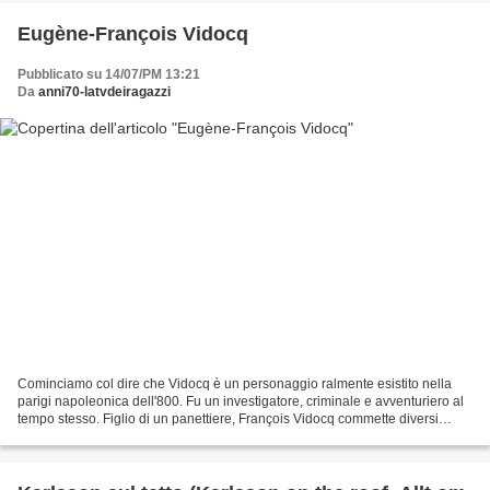
Eugène-François Vidocq
Pubblicato su 14/07/PM 13:21
Da
anni70-latvdeiragazzi
Cominciamo col dire che Vidocq è un personaggio ralmente esistito nella
parigi napoleonica dell'800. Fu un investigatore, criminale e avventuriero al
tempo stesso. Figlio di un panettiere, François Vidocq commette diversi
furterelli durante la sua infanzia,...