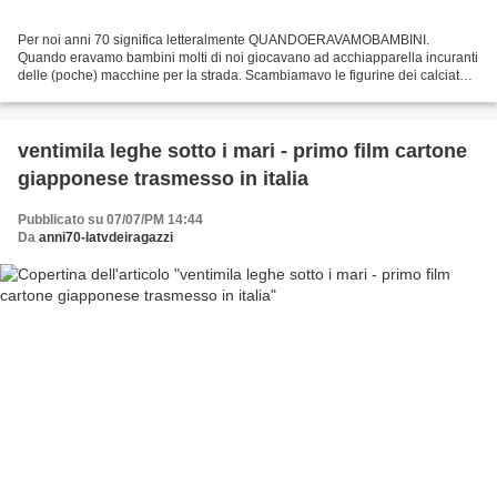
Per noi anni 70 significa letteralmente QUANDOERAVAMOBAMBINI.
Quando eravamo bambini molti di noi giocavano ad acchiapparella incuranti
delle (poche) macchine per la strada. Scambiamavo le figurine dei calciatori
o di Spazio 1999 o le perdavamo giocandocele...
ventimila leghe sotto i mari - primo film cartone
giapponese trasmesso in italia
Pubblicato su 07/07/PM 14:44
Da
anni70-latvdeiragazzi