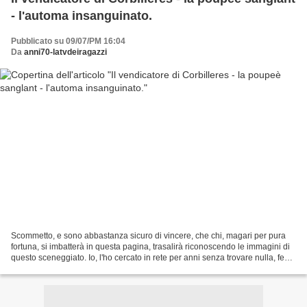
- l'automa insanguinato.
Pubblicato su 09/07/PM 16:04
Da
anni70-latvdeiragazzi
Scommetto, e sono abbastanza sicuro di vincere, che chi, magari per pura
fortuna, si imbatterà in questa pagina, trasalirà riconoscendo le immagini di
questo sceneggiato. Io, l'ho cercato in rete per anni senza trovare nulla, feci
anche una domanda sul...