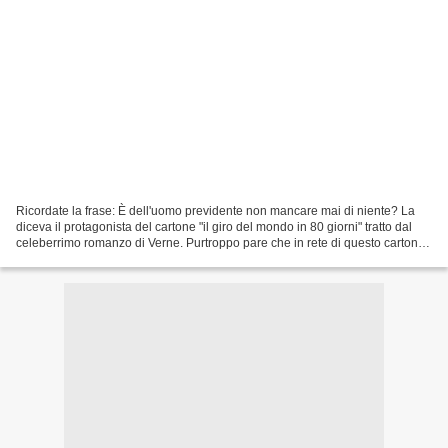
Ricordate la frase: È dell'uomo previdente non mancare mai di niente? La
diceva il protagonista del cartone "il giro del mondo in 80 giorni" tratto dal
celeberrimo romanzo di Verne. Purtroppo pare che in rete di questo cartone
non esiste alro che qualche...