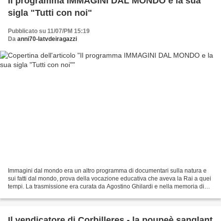
Il programma IMMAGINI DAL MONDO e la sua
sigla "Tutti con noi"
Pubblicato su 11/07/PM 15:19
Da
anni70-latvdeiragazzi
Immagini dal mondo era un altro programma di documentari sulla natura e
sui fatti dal mondo, prova della vocazione educativa che aveva la Rai a quei
tempi. La trasmissione era curata da Agostino Ghilardi e nella memoria di
tutti va ricordata la casa di...
Il vendicatore di Corbilleres - la poupeè sanglant