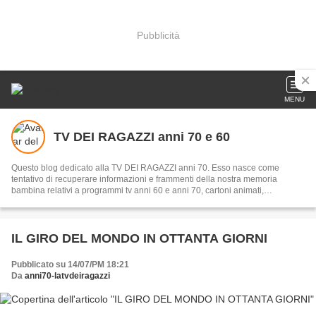
Pubblicità
MENU
TV DEI RAGAZZI anni 70 e 60
Questo blog dedicato alla TV DEI RAGAZZI anni 70. Esso nasce come
tentativo di recuperare informazioni e frammenti della nostra memoria
bambina relativi a programmi tv anni 60 e anni 70, cartoni animati,
sceneggiati rai, scatole giochi o giochi per bambini. Significa che io scriverò
gli articoli ma che mi aspetto anche il VOSTRO contributo... per rinverdire
insieme la nostra più antica memoria.
IL GIRO DEL MONDO IN OTTANTA GIORNI
Pubblicato su 14/07/PM 18:21
Da
anni70-latvdeiragazzi