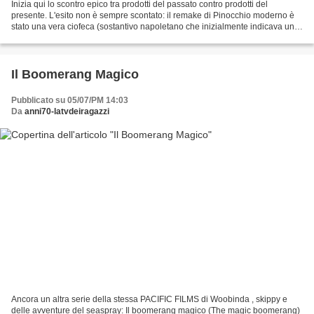
Inizia qui lo scontro epico tra prodotti del passato contro prodotti del
presente. L'esito non è sempre scontato: il remake di Pinocchio moderno è
stato una vera ciofeca (sostantivo napoletano che inizialmente indicava un
caffè di cattiva fattura che...
Il Boomerang Magico
Pubblicato su 05/07/PM 14:03
Da
anni70-latvdeiragazzi
Ancora un altra serie della stessa PACIFIC FILMS di Woobinda , skippy e
delle avventure del seaspray: Il boomerang magico (The magic boomerang)