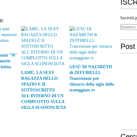
ISCR
Iscriviti 
e:
Post 
anni ’70"
emorie
ristina
GESÙ DI NAZARETH
LAMÙ, LA SEXY
di ZEFFIRELLI.
RAGAZZA DELLO
Trascrizione per
SPAZIO E IL
chitarra della sigla dello
SOTTOSCRITTO
sceneggiato tv
ALL'INTERNO DI UN
COMPLOTTO SULLA
SIGLA SCONOSCIUTA
Cerc