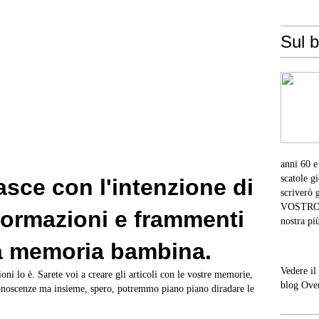
Sul b
anni 60 e
scatole g
sce con l'intenzione di
scriverò 
VOSTRO co
formazioni e frammenti
nostra pi
ra memoria bambina.
Vedere il
ni lo è. Sarete voi a creare gli articoli con le vostre memorie,
blog Ove
 conoscenze ma insieme, spero, potremmo piano piano diradare le