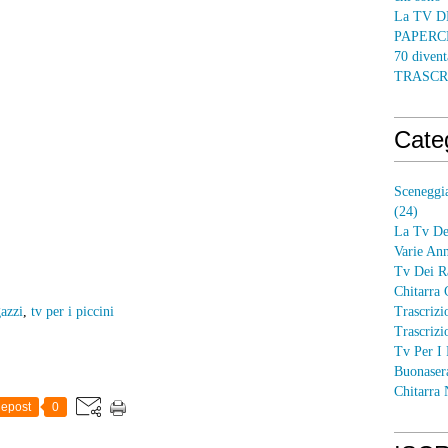
La TV DE
PAPERCRA
70 divent
TRASCR
Cate
Sceneggia
(24)
La Tv Dei
Varie Ann
Tv Dei R
Chitarra 
gazzi
,
tv per i piccini
Trascrizi
Trascrizi
Tv Per I 
Buonaser
Chitarra
epost
0