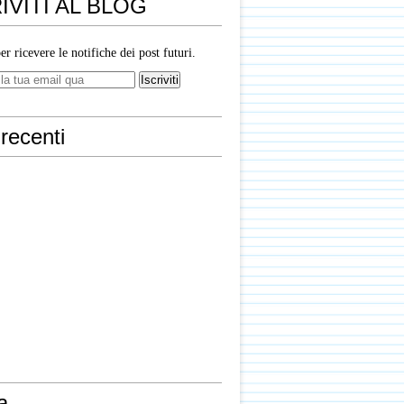
IVITI AL BLOG
per ricevere le notifiche dei post futuri.
recenti
a