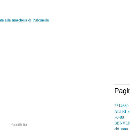
ata alla maschera di Pulcinella
Pagi
2514680.
ALTRI S
70-80
BENVENUT
Pubblicità
chi sono