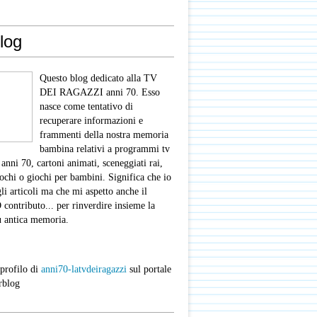
log
Questo blog dedicato alla TV
DEI RAGAZZI anni 70. Esso
nasce come tentativo di
recuperare informazioni e
frammenti della nostra memoria
bambina relativi a programmi tv
 anni 70, cartoni animati, sceneggiati rai,
iochi o giochi per bambini. Significa che io
gli articoli ma che mi aspetto anche il
ntributo... per rinverdire insieme la
ù antica memoria.
 profilo di
anni70-latvdeiragazzi
sul portale
rblog