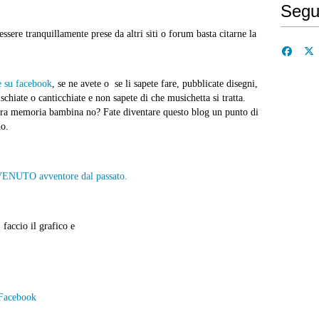
Segu
sere tranquillamente prese da altri siti o forum basta citarne la
e su facebook
, se ne avete o se li sapete fare, pubblicate disegni,
chiate o canticchiate e non sapete di che musichetta si tratta.
stra memoria bambina no? Fate diventare questo blog un punto di
do.
accio il grafico e
 Facebook