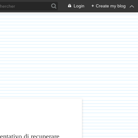
Login
+
Create my blog
ntativo di recuperare