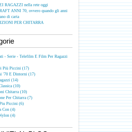
I RAGAZZI nella rete oggi
FT ANNI 70, ovvero quando gli anni
ano di carta
IZIONI PER CHITARRA
gorie
ti - Serie - Telefilm E Film Per Ragazzi
 Più Piccini
(17)
i '70 E Dintorni
(17)
agazzi
(14)
Classica
(10)
oni Chitarra
(10)
one Per Chitarra
(7)
Piu Piccini
(6)
a Con
(4)
 Nylon
(4)