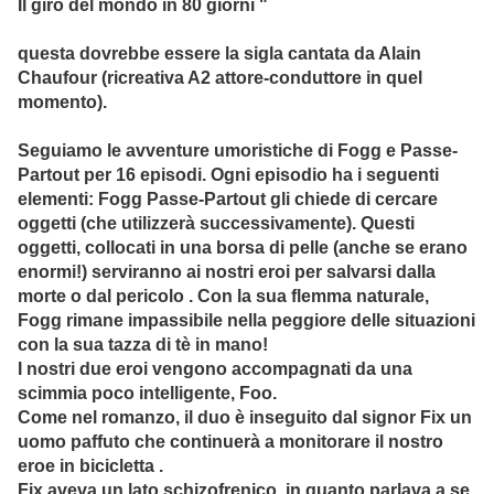
Il giro del mondo in 80 giorni "
questa dovrebbe essere la sigla cantata da Alain
Chaufour (ricreativa A2 attore-conduttore in quel
momento).
Seguiamo le avventure umoristiche di Fogg e Passe-
Partout per 16 episodi. Ogni episodio ha i seguenti
elementi: Fogg Passe-Partout gli chiede di cercare
oggetti (che utilizzerà successivamente). Questi
oggetti, collocati in una borsa di pelle (anche se erano
enormi!) serviranno ai nostri eroi per salvarsi dalla
morte o dal pericolo . Con la sua flemma naturale,
Fogg rimane impassibile nella peggiore delle situazioni
con la sua tazza di tè in mano!
I nostri due eroi vengono accompagnati da una
scimmia poco intelligente, Foo.
Come nel romanzo, il duo è inseguito dal signor Fix un
uomo paffuto che continuerà a monitorare il nostro
eroe in bicicletta .
Fix aveva un lato schizofrenico, in quanto parlava a se