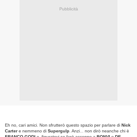
Pubblicità
Eh no, cari amici. Non sfrutterò questo spazio per parlare di
Nick
Carter
e nemmeno di
Supergulp
. Anzi... non dirò neanche chi è
FRANCO GODI
e, figuratevi se farò accenno a
BONVI
o
DE