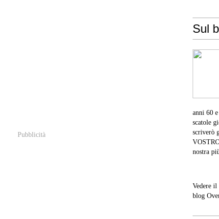
Sul b
anni 60 e
scatole g
scriverò 
Pubblicità
VOSTRO co
nostra pi
Vedere il
blog Ove