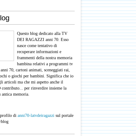
log
Questo blog dedicato alla TV
DEI RAGAZZI anni 70. Esso
nasce come tentativo di
recuperare informazioni e
frammenti della nostra memoria
bambina relativi a programmi tv
 anni 70, cartoni animati, sceneggiati rai,
iochi o giochi per bambini. Significa che io
gli articoli ma che mi aspetto anche il
ntributo... per rinverdire insieme la
ù antica memoria.
 profilo di
anni70-latvdeiragazzi
sul portale
rblog