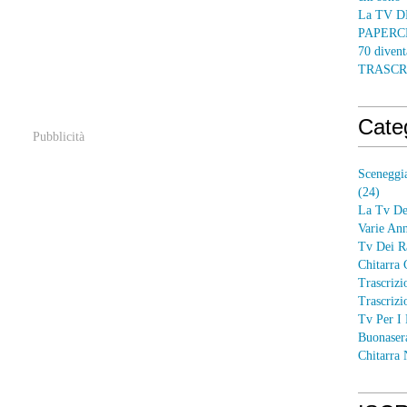
La TV DE
PAPERCRA
70 divent
TRASCR
Cate
Pubblicità
Sceneggia
(24)
La Tv Dei
Varie Ann
Tv Dei R
Chitarra 
Trascrizi
Trascrizi
Tv Per I 
Buonaser
Chitarra