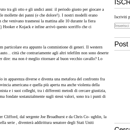
ISCR
to tra gli otto e gli undici anni: il periodo giusto per giocare a
lle mollette dei panni (e che dolore!). I nostri modelli erano
Iscriviti 
che venivano trasmessi la mattina alle 10 durante la fiera
Hooker e Kojack e infine arrivò questo sceriffo che ci
Post 
ilm particolare era appunto la commistione di generi. Il western
 auto... città che contrariamente agli altri telefilm non sono deserte
per dire: ma non è meglio ritornare al buon vecchio cavallo? Lo
olo in apparenza diverse e diventa una metafora del confronto fra
provincia americana e quella più aperta ma anche violenta della
ista e i suoi colleghi, tra i differenti metodi di cercare giustizia,
a fondate sostanzialmente sugli stessi valori, sono tra i punti di
r Clifford, dal sergente Joe Broadhurst e da Chris Co- ughlin, la
lla serie , diventerà addirittura senatore degli Stati Uniti
Cerc