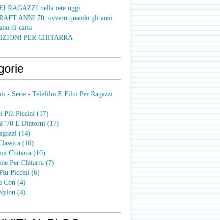
I RAGAZZI nella rete oggi
FT ANNI 70, ovvero quando gli anni
ano di carta
IZIONI PER CHITARRA
gorie
ti - Serie - Telefilm E Film Per Ragazzi
 Più Piccini
(17)
i '70 E Dintorni
(17)
agazzi
(14)
Classica
(10)
oni Chitarra
(10)
one Per Chitarra
(7)
Piu Piccini
(6)
a Con
(4)
 Nylon
(4)