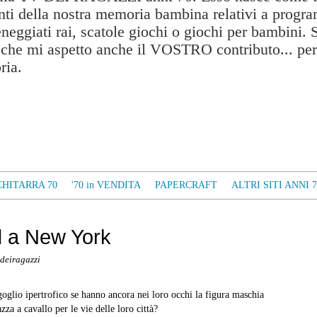
ti della nostra memoria bambina relativi a progra
eneggiati rai, scatole giochi o giochi per bambini. 
a che mi aspetto anche il VOSTRO contributo... per
ria.
CHITARRA 70
'70 in VENDITA
PAPERCRAFT
ALTRI SITI ANNI 7
d a New York
deiragazzi
oglio ipertrofico se hanno ancora nei loro occhi la figura maschia
za a cavallo per le vie delle loro città?