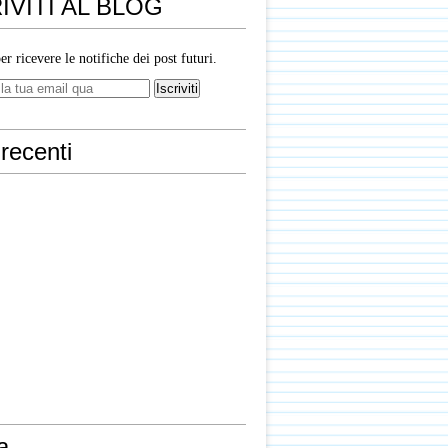
IVITI AL BLOG
per ricevere le notifiche dei post futuri.
recenti
a