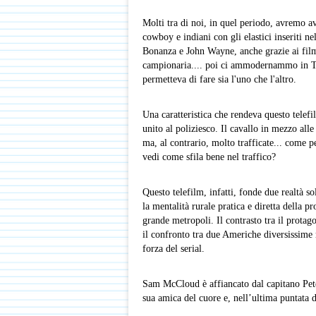
Molti tra di noi, in quel periodo, avremo avu
cowboy e indiani con gli elastici inseriti ne
Bonanza e John Wayne, anche grazie ai film 
campionaria.... poi ci ammodernammo in Tj 
permetteva di fare sia l'uno che l'altro.
Una caratteristica che rendeva questo telef
unito al poliziesco. Il cavallo in mezzo alle
ma, al contrario, molto trafficate... come 
vedi come sfila bene nel traffico?
Questo telefilm, infatti, fonde due realtà s
la mentalità rurale pratica e diretta della 
grande metropoli. Il contrasto tra il protagon
il confronto tra due Americhe diversissime m
forza del serial.
Sam McCloud è affiancato dal capitano Pete
sua amica del cuore e, nell’ultima puntata de