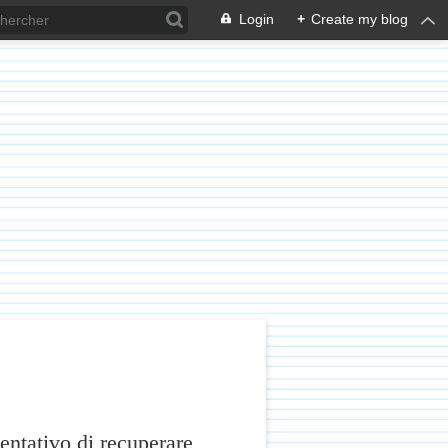
Login
+
Create my blog
ntativo di recuperare