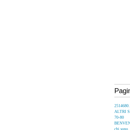
Pagi
2514680.
ALTRI S
70-80
BENVENUT
chi sono