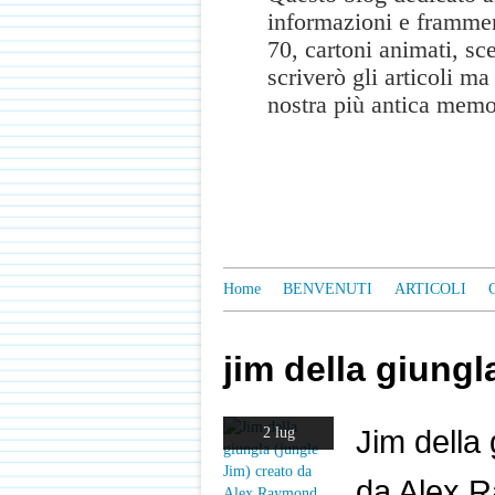
informazioni e frammen
70, cartoni animati, sc
scriverò gli articoli m
nostra più antica memo
Home
BENVENUTI
ARTICOLI
jim della giungl
Jim della 
2 lug
da Alex 