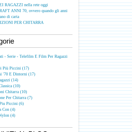
I RAGAZZI nella rete oggi
FT ANNI 70, ovvero quando gli anni
ano di carta
IZIONI PER CHITARRA
gorie
ti - Serie - Telefilm E Film Per Ragazzi
 Più Piccini
(17)
i '70 E Dintorni
(17)
agazzi
(14)
Classica
(10)
oni Chitarra
(10)
one Per Chitarra
(7)
Piu Piccini
(6)
a Con
(4)
 Nylon
(4)