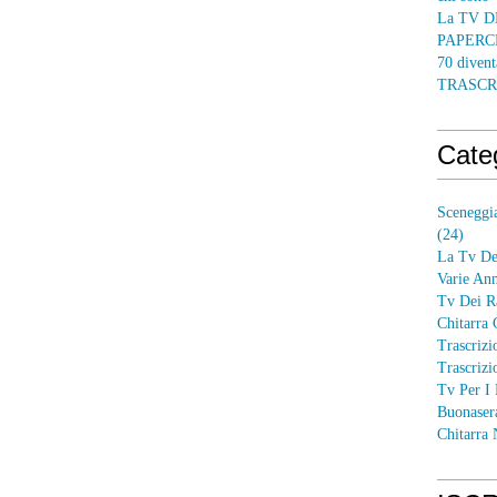
La TV DE
PAPERCRA
70 divent
TRASCR
Cate
Sceneggia
(24)
La Tv Dei
Varie Ann
Tv Dei R
Chitarra 
Trascrizi
Trascrizi
Tv Per I 
Buonaser
Chitarra