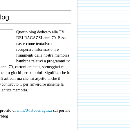
log
Questo blog dedicato alla TV
DEI RAGAZZI anni 70. Esso
nasce come tentativo di
recuperare informazioni e
frammenti della nostra memoria
bambina relativi a programmi tv
 anni 70, cartoni animati, sceneggiati rai,
iochi o giochi per bambini. Significa che io
gli articoli ma che mi aspetto anche il
ntributo... per rinverdire insieme la
ù antica memoria.
 profilo di
anni70-latvdeiragazzi
sul portale
rblog