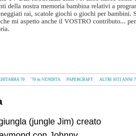
ti della nostra memoria bambina relativi a progra
eneggiati rai, scatole giochi o giochi per bambini. 
a che mi aspetto anche il VOSTRO contributo... per
ria.
CHITARRA 70
'70 in VENDITA
PAPERCRAFT
ALTRI SITI ANNI 7
a
giungla (jungle Jim) creato
Raymond con Johnny