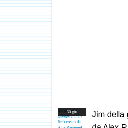
Jim della 
30 giu
da Alex 