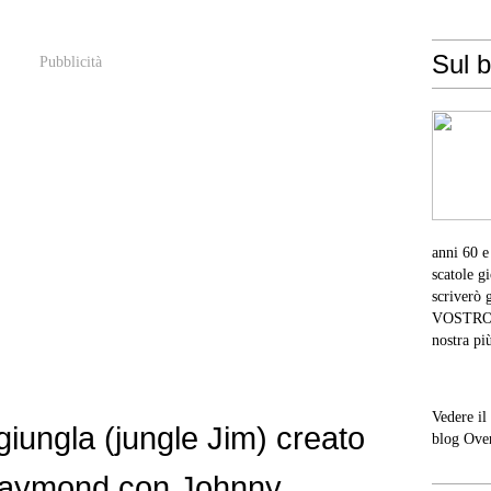
Sul b
Pubblicità
anni 60 e
scatole g
scriverò 
VOSTRO co
nostra pi
Vedere il
giungla (jungle Jim) creato
blog Ove
Raymond con Johnny