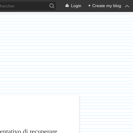
Login
+
Create my blog
ntativo di recuperare