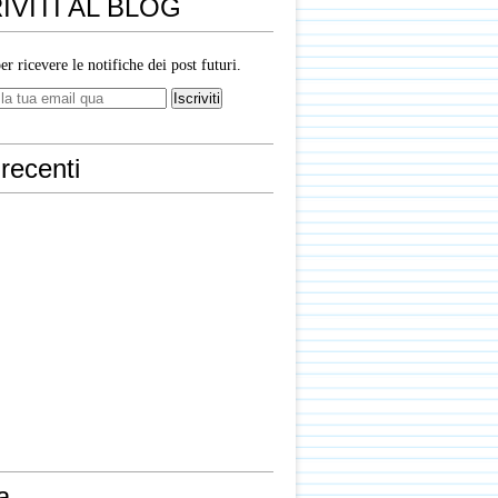
IVITI AL BLOG
per ricevere le notifiche dei post futuri.
recenti
a