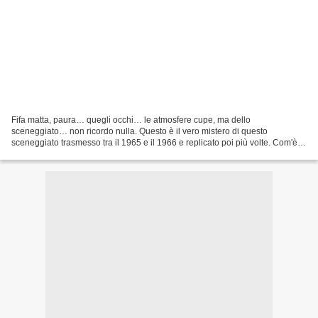
Fifa matta, paura… quegli occhi… le atmosfere cupe, ma dello
sceneggiato… non ricordo nulla. Questo è il vero mistero di questo
sceneggiato trasmesso tra il 1965 e il 1966 e replicato poi più volte. Com'è
possibile questa cosa? Mi ricordo solo di un altro...