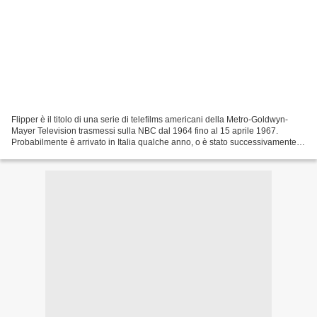
Flipper è il titolo di una serie di telefilms americani della Metro-Goldwyn-
Mayer Television trasmessi sulla NBC dal 1964 fino al 15 aprile 1967.
Probabilmente è arrivato in Italia qualche anno, o è stato successivamente
dato in replica negli anni successivi,...