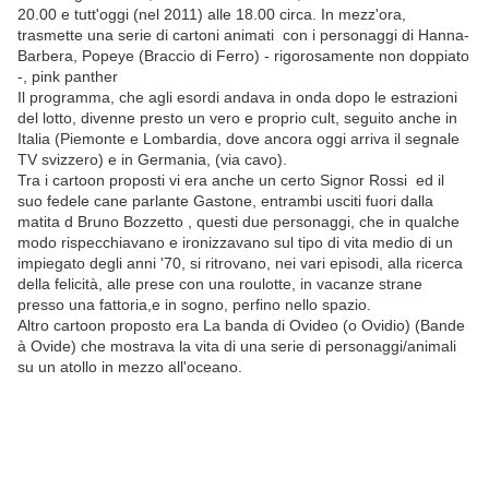
20.00 e tutt'oggi (nel 2011) alle 18.00 circa. In mezz'ora,
trasmette una serie di cartoni animati con i personaggi di Hanna-
Barbera, Popeye
(Braccio di Ferro) - rigorosamente non doppiato
-, pink panther
Il programma, che agli esordi andava in onda dopo le estrazioni
del lotto, divenne presto un vero e proprio cult, seguito anche in
Italia (Piemonte e Lombardia, dove ancora oggi arriva il segnale
TV svizzero) e in Germania, (via cavo).
Tra i cartoon proposti vi era anche un certo Signor Rossi ed il
suo fedele cane parlante Gastone, entrambi usciti fuori dalla
matita d Bruno Bozzetto
, questi due personaggi, che in qualche
modo rispecchiavano e ironizzavano sul tipo di vita medio di un
impiegato degli anni '70, si ritrovano, nei vari episodi, alla ricerca
della felicità, alle prese con una roulotte, in vacanze strane
presso una fattoria,e in sogno, perfino nello spazio.
Altro cartoon proposto era La banda di Ovideo (o Ovidio) (Bande
à Ovide) che mostrava la vita di una serie di personaggi/animali
su un atollo in mezzo all'oceano.