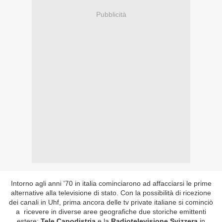
Pubblicità
Intorno agli anni '70 in italia cominciarono ad affacciarsi le prime
alternative alla televisione di stato. Con la possibilità di ricezione
dei canali in Uhf, prima ancora delle tv private italiane si cominciò
a ricevere in diverse aree geografiche due storiche emittenti
estere:
Tele Capodistria
e la
Radiotelevisione Svizzera
in