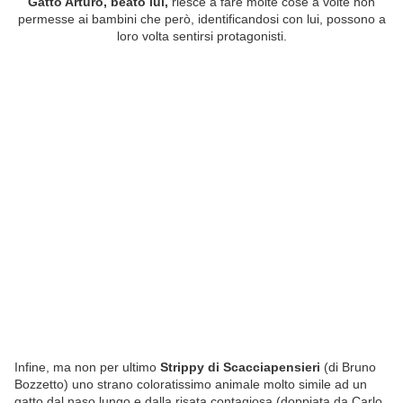
Gatto Arturo, beato lui,
riesce a fare molte cose a volte non
permesse ai bambini che però, identificandosi con lui, possono a
loro volta sentirsi protagonisti.
Infine, ma non per ultimo
Strippy di Scacciapensieri
(di Bruno
Bozzetto) uno strano coloratissimo animale molto simile ad un
gatto dal naso lungo e dalla risata contagiosa (doppiata da Carlo