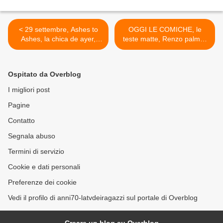
< 29 settembre, Ashes to
OGGI LE COMICHE, le
Ashes, la chica de ayer,
teste matte, Renzo palmer
LIFE ON MARS.
e auto che si sfasciano >
Ospitato da Overblog
I migliori post
Pagine
Contatto
Segnala abuso
Termini di servizio
Cookie e dati personali
Preferenze dei cookie
Vedi il profilo di anni70-latvdeiragazzi sul portale di Overblog